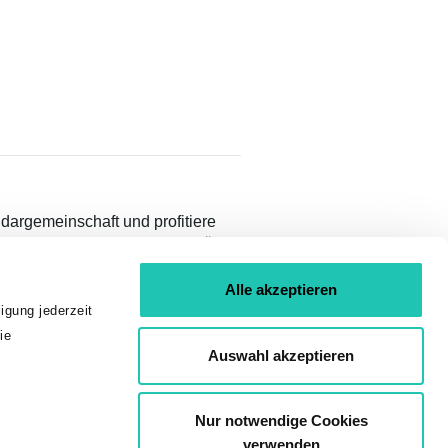
idargemeinschaft und profitiere
teilen und Inhalten nur für GÖD-
Alle akzeptieren
igung jederzeit
ie
Auswahl akzeptieren
ien
Nur notwendige Cookies
verwenden