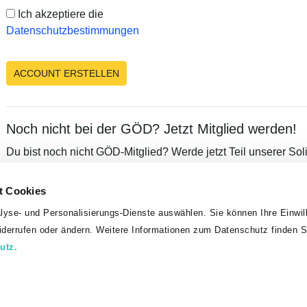
Ich akzeptiere die
Datenschutzbestimmungen
Noch nicht bei der GÖD? Jetzt Mitglied werden!
Du bist noch nicht GÖD-Mitglied? Werde jetzt Teil unserer Sol
von unserem umfangreichen Leistungsangebot, exklusiven Vor
Mitglieder!
t Cookies
lyse- und Personalisierungs-Dienste auswählen. Sie können Ihre Einwill
MITGLIED WERDEN
widerrufen oder ändern. Weitere Informationen zum Datenschutz finden S
utz.
GÖD-Vorteile
Datenschutz
Impressum
2026 Gewerkschaft Öffentlicher Dienst, Teinfaltstraße 7, 1010 W