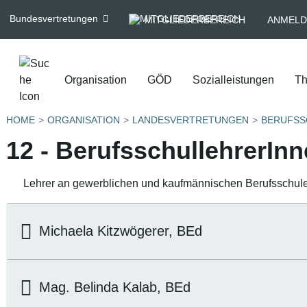
Bundesvertretungen
MITGLIEDERBEREICH
ANMELD
Organisation
GÖD
Sozialleistungen
T
HOME
ORGANISATION
LANDESVERTRETUNGEN
BERUFSS
12 - BerufsschullehrerIn
Lehrer an gewerblichen und kaufmännischen Berufsschul
Michaela Kitzwögerer, BEd
Mag. Belinda Kalab, BEd