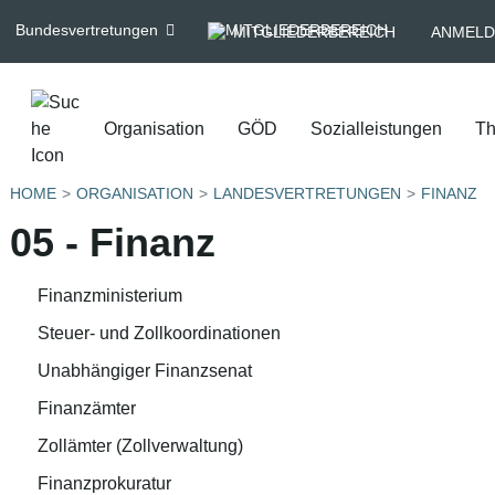
Bundesvertretungen
MITGLIEDERBEREICH
ANMELD
Organisation
GÖD
Sozialleistungen
T
HOME
ORGANISATION
LANDESVERTRETUNGEN
FINANZ
05 - Finanz
Finanzministerium
Steuer- und Zollkoordinationen
Unabhängiger Finanzsenat
Finanzämter
Zollämter (Zollverwaltung)
Finanzprokuratur